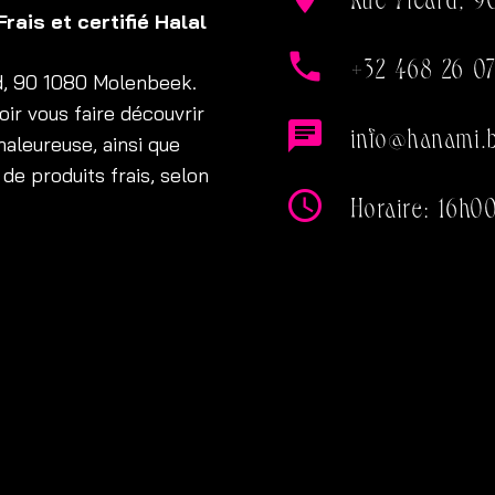
rais et certifié Halal
phone
+32 468 26 0
rd, 90 1080 Molenbeek.
ir vous faire découvrir
chat
info@hanami.
aleureuse, ainsi que
 de produits frais, selon
access_time
Horaire: 16h0