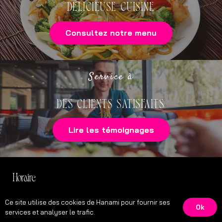
DÉLICIEUSE CUISINE
Consultez notre menu
Service à
DES CLIENTS SATISFAITS
Lire les témoignages
Horaire
Mardi 16h00 – 22h30
Ce site utilise des cookies de Hanami pour fournir ses
Ok
Mercredi
16h00
– 22h30
services et analyser le trafic.