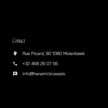
Contact
Rue Picard, 90 1080 Molenbeek
location_on
+32 468 26 07 56
phone
info@hanami.brussels
chat