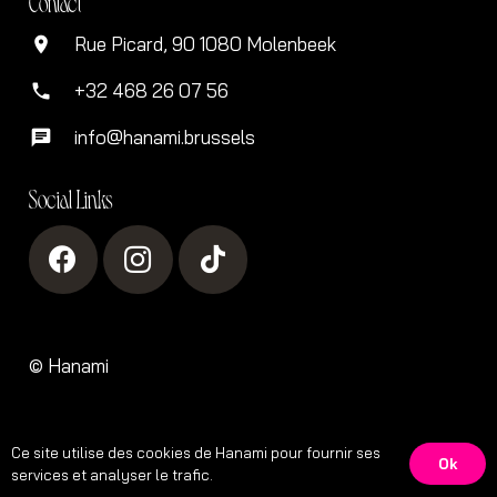
Contact
Rue Picard, 90 1080 Molenbeek
location_on
+32 468 26 07 56
phone
info@hanami.brussels
chat
Social Links
©
Hanami
Ce site utilise des cookies de Hanami pour fournir ses
Ok
services et analyser le trafic.