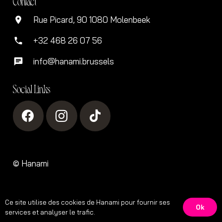
Contact
Rue Picard, 90 1080 Molenbeek
location_on
+32 468 26 07 56
phone
info@hanami.brussels
chat
Social Links
©
Hanami
Ce site utilise des cookies de Hanami pour fournir ses
Ok
services et analyser le trafic.