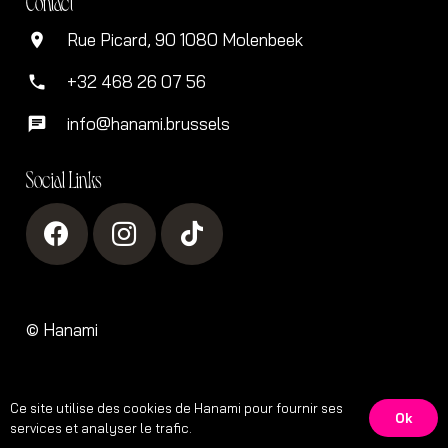
Contact
Rue Picard, 90 1080 Molenbeek
location_on
+32 468 26 07 56
phone
info@hanami.brussels
chat
Social Links
©
Hanami
Ce site utilise des cookies de Hanami pour fournir ses
Ok
services et analyser le trafic.