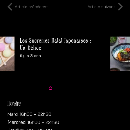
Article précédent
Article suivant
s Sucreries Halal Japonaises :
Tr
 Délice
il 
y a 3 ans
Horaire
Mardi 16h00 – 22h30
Mercredi
16h00
– 22h30