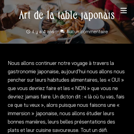
Art de la table japonais
il y a 4 ans
Aucun commentaire
schedule
forum
Nous allons continuer notre voyage à travers la
gastronomie japonaise, aujourd’hui nous allons nous
pencher sur leurs habitudes alimentaires, les « OUI »
que vous devriez faire et les « NON » que vous ne
devriez jamais faire. Un dicton dit : « là où tu vas, fais
ce que tu veux », alors puisque nous faisons une «
immersion » japonaise, nous allons étudier leurs
bonnes manières, leurs belles présentations des
plats et leur cuisine savoureuse. Tout un défi.