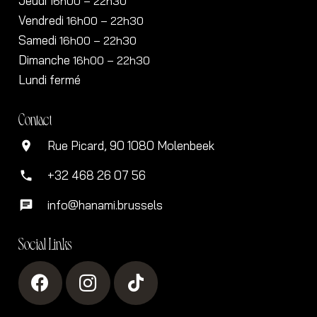
Jeudi
16h00
– 22h30
Vendredi
16h00
– 22h30
Samedi
16h00
– 22h30
Dimanche
16h00
– 22h30
Lundi fermé
Contact
Rue Picard, 90 1080 Molenbeek
location_on
+32 468 26 07 56
phone
info@hanami.brussels
chat
Social Links