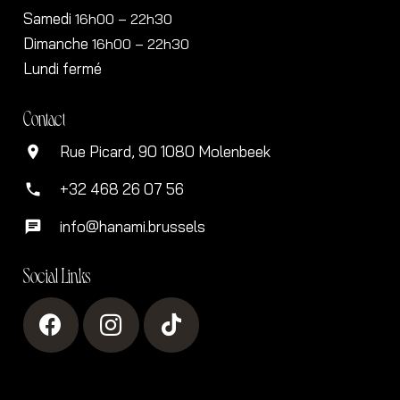
Samedi
16h00
– 22h30
Dimanche
16h00
– 22h30
Lundi fermé
Contact
Rue Picard, 90 1080 Molenbeek
location_on
+32 468 26 07 56
phone
info@hanami.brussels
chat
Social Links