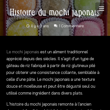
Histoire du mochi japonais
il y a 3 ans
1
Commentaire
schedule
forum
Le mochi japonais
est un aliment traditionnel
apprécié depuis des siècles. Il s’agit d’un type de
gâteau de riz fabriqué à partir de riz glutineux pilé
pour obtenir une consistance collante, semblable à
celle d’une pâte. Le mochi japonais a une texture
douce et moelleuse et peut être dégusté seul ou
utilisé comme ingrédient dans divers plats.
L’histoire du mochi japonais remonte à l’ancien