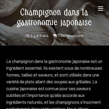
Champignon dans la
gastronomie japonaise
il y a 3 ans
1
Commentaire
schedule
forum
Le champignon dans la gastronomie japonaise est un
ingrédient essentiel. Ils existent sous de nombreuses
formes, tailles et saveurs, et sont utilisés dans une
variété de plats allant des soupes aux grillades. La
cuisine japonaise est connue pour ses saveurs
subtiles et l’importance qu’elle accorde aux
ingrédients naturels, et les champignons s’inscrivent
parfaitement dans cette optique. Nous allons