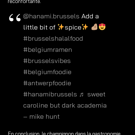
réconfortante.
@hanami.brussels
Add a
little bit of
spice
#brusselshalalfood
#belgiumramen
#brusselsvibes
#belgiumfoodie
#antwerpfoodie
#hanamibrussels
♬ sweet
caroline but dark academia
– mike hunt
En conclusion, le champignon dans la gastronomie