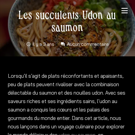
Les succulents Udon au
saumon
il y a 3 ans
Aucun commentaire
schedule
forum
Lorsqu’il s’agit de plats réconfortants et apaisants,
peu de plats peuvent rivaliser avec la combinaison
délectable du saumon et des nouilles udon. Avec ses
saveurs riches et ses ingrédients sains, l’udon au
saumon a conquis les cœurs et les palais des
gourmands du monde entier. Dans cet article, nous
nous lançons dans un voyage culinaire pour explorer
le monde délicieux des
udon au saumon
, en