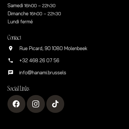
Samedi
16h00
– 22h30
Dimanche
16h00
– 22h30
Lundi fermé
Contact
Rue Picard, 90 1080 Molenbeek
location_on
+32 468 26 07 56
phone
info@hanami.brussels
chat
Social Links