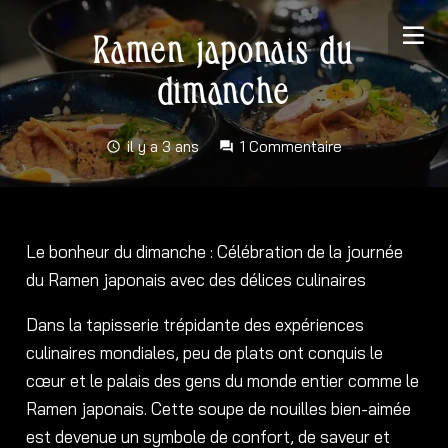
Ramen japonais du
dimanche
il y a 3 ans
1
Commentaire
schedule
forum
Le bonheur du dimanche : Célébration de la journée
du Ramen japonais avec des délices culinaires
Dans la tapisserie trépidante des expériences
culinaires mondiales, peu de plats ont conquis le
cœur et le palais des gens du monde entier comme le
Ramen japonais. Cette soupe de nouilles bien-aimée
est devenue un symbole de confort, de saveur et