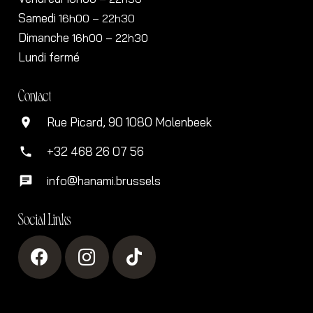
Samedi
16h00
– 22h30
Dimanche
16h00
– 22h30
Lundi fermé
Contact
Rue Picard, 90 1080 Molenbeek
location_on
+32 468 26 07 56
phone
info@hanami.brussels
chat
Social Links