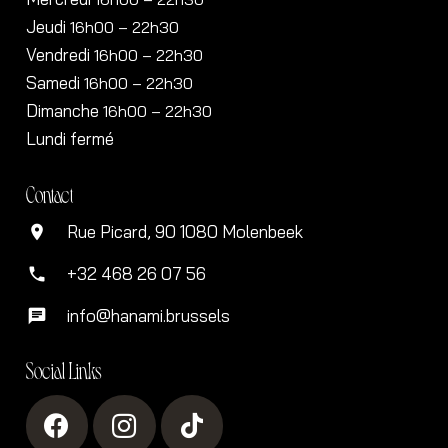
Jeudi
16h00
– 22h30
Vendredi
16h00
– 22h30
Samedi
16h00
– 22h30
Dimanche
16h00
– 22h30
Lundi fermé
Contact
Rue Picard, 90 1080 Molenbeek
location_on
+32 468 26 07 56
phone
info@hanami.brussels
chat
Social Links