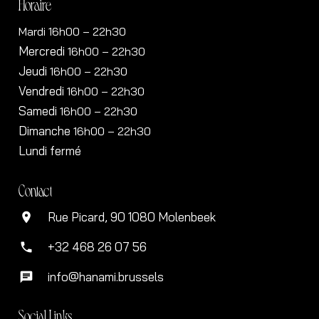
Horaire
Mardi 16h00 – 22h30
Mercredi
16h00
– 22h30
Jeudi
16h00
– 22h30
Vendredi
16h00
– 22h30
Samedi
16h00
– 22h30
Dimanche
16h00
– 22h30
Lundi fermé
Contact
Rue Picard, 90 1080 Molenbeek
location_on
+32 468 26 07 56
phone
info@hanami.brussels
chat
Social Links