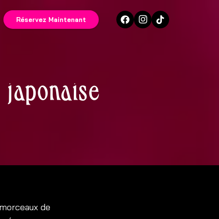
Réservez Maintenant
e japonaise
e morceaux de