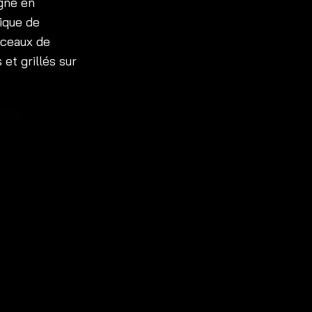
agné en
ique de
rceaux de
et grillés sur