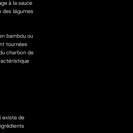
age à la sauce
re des légumes
 en bambou ou
ent tournées
 du charbon de
actéristique
l existe de
ngrédients