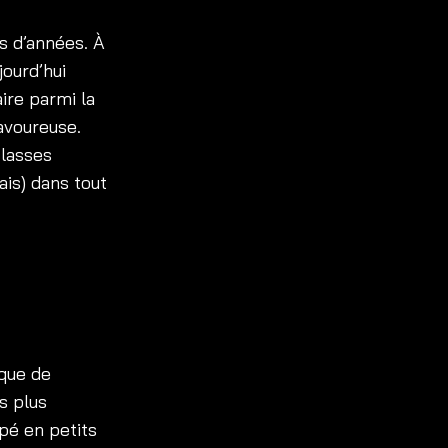
s d’années. À
jourd’hui
ire parmi la
avoureuse.
classes
ais) dans tout
 que de
s plus
pé en petits