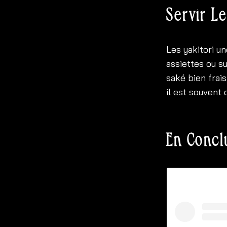
Servir Le
Les yakitori u
assiettes ou s
saké bien frais
il est souven
En Concl