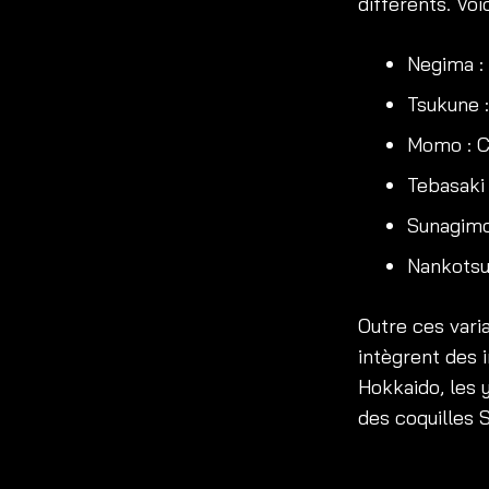
différents. Voi
Negima :
Tsukune :
Momo : Cu
Tebasaki 
Sunagimo
Nankotsu 
Outre ces varia
intègrent des 
Hokkaido, les 
des coquilles 