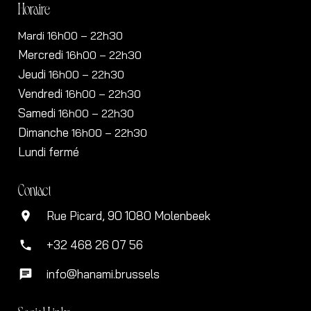
Horaire
Mardi 16h00 – 22h30
Mercredi
16h00
– 22h30
Jeudi
16h00
– 22h30
Vendredi
16h00
– 22h30
Samedi
16h00
– 22h30
Dimanche
16h00
– 22h30
Lundi fermé
Contact
Rue Picard, 90 1080 Molenbeek
location_on
+32 468 26 07 56
phone
info@hanami.brussels
chat