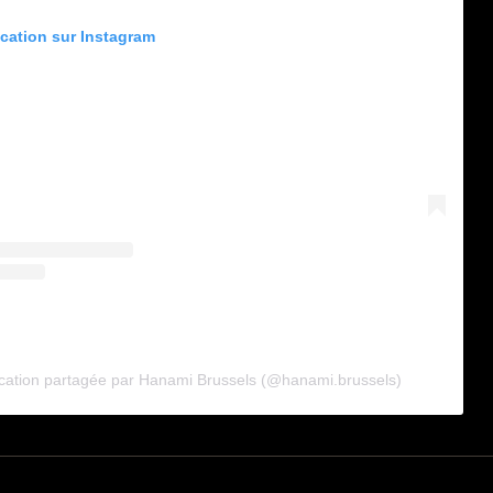
ication sur Instagram
cation partagée par Hanami Brussels (@hanami.brussels)