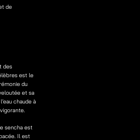
et de
t des
élèbres est le
érémonie du
veloutée et sa
l’eau chaude à
vigorante.
Le sencha est
bacée. Il est