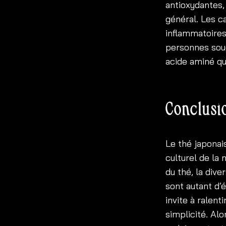
antioxydantes, 
général. Les c
inflammatoires
personnes souc
acide aminé qui
Conclusi
Le thé japonais
culturel de la 
du thé, la dive
sont autant d’
invite à ralent
simplicité. Alo