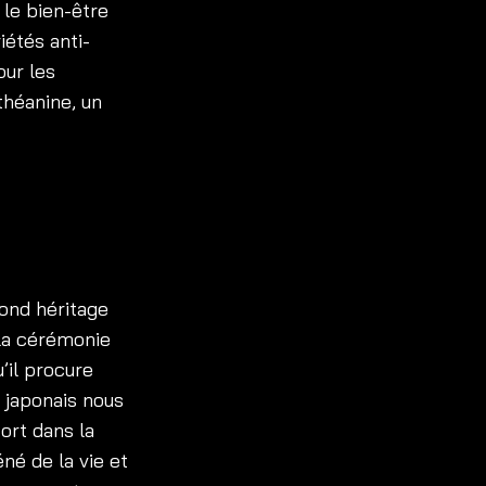
 le bien-être
iétés anti-
our les
théanine, un
fond héritage
 la cérémonie
u’il procure
é japonais nous
ort dans la
né de la vie et