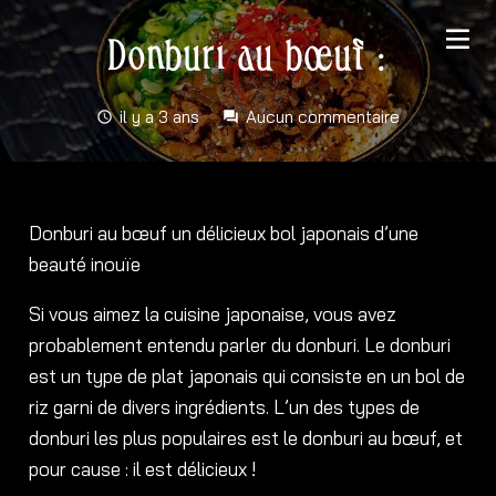
Donburi au bœuf :
il y a 3 ans
Aucun commentaire
schedule
forum
Donburi au bœuf un délicieux bol japonais d’une
beauté inouïe
Si vous aimez la cuisine japonaise, vous avez
probablement entendu parler du donburi. Le donburi
est un type de plat japonais qui consiste en un bol de
riz garni de divers ingrédients. L’un des types de
donburi les plus populaires est le donburi au bœuf, et
pour cause : il est délicieux !