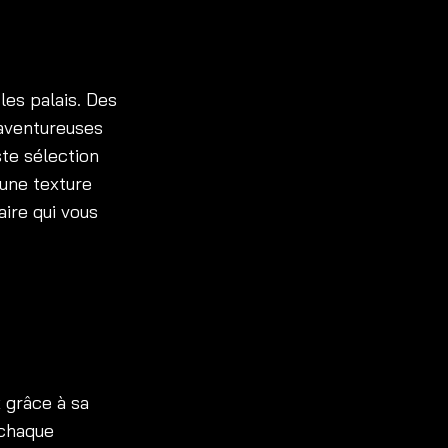
les palais. Des
 aventureuses
ste sélection
 une texture
aire qui vous
x grâce à sa
 chaque