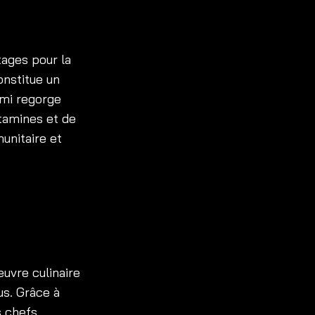
tages pour la
onstitue un
imi regorge
itamines et de
unitaire et
œuvre culinaire
us. Grâce à
s chefs