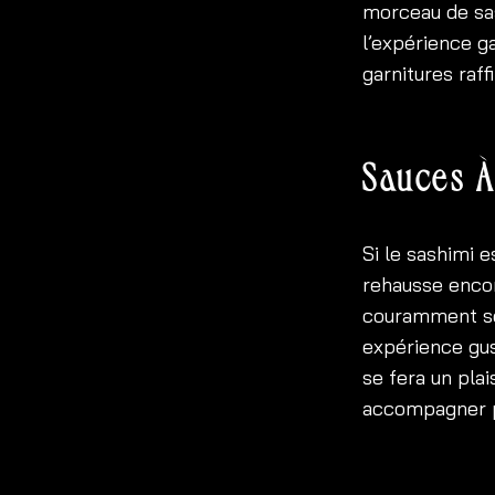
morceau de sas
l’expérience g
garnitures raff
Sauces À
Si le sashimi 
rehausse encor
couramment ser
expérience gu
se fera un plai
accompagner p