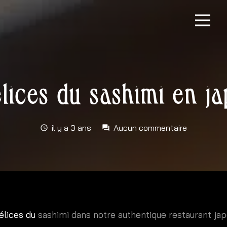
lices du sashimi en j
il y a 3 ans
Aucun commentaire
schedule
forum
élices du
sashimi dans notre authentique restaurant jap