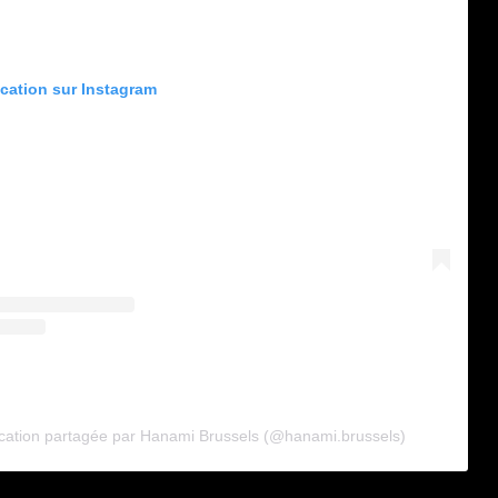
ication sur Instagram
cation partagée par Hanami Brussels (@hanami.brussels)