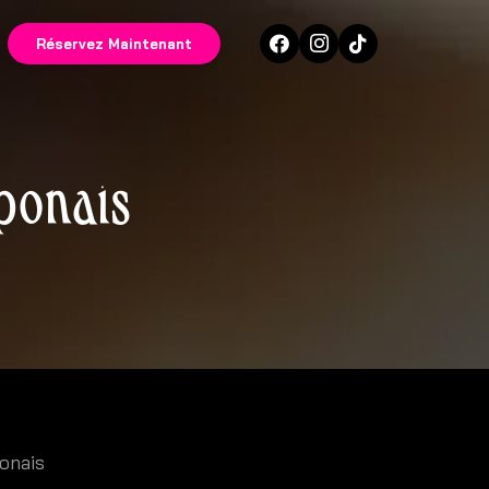
Réservez Maintenant
aponais
onais