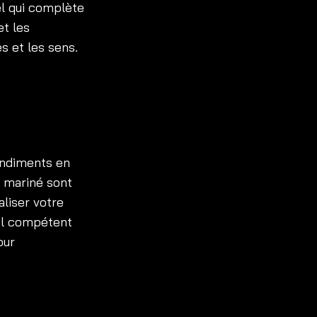
el qui complète
et les
es et les sens.
condiments en
e mariné sont
liser votre
el compétent
our