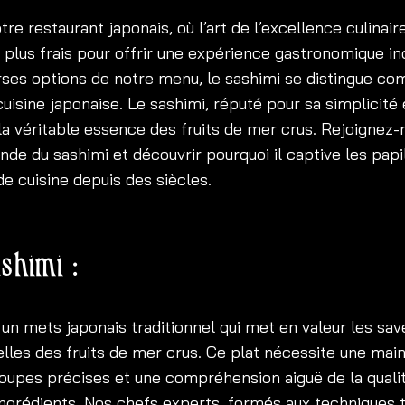
re restaurant japonais, où l’art de l’excellence culinair
s plus frais pour offrir une expérience gastronomique in
rses options de notre menu, le sashimi se distingue c
uisine japonaise. Le sashimi, réputé pour sa simplicité 
la véritable essence des fruits de mer crus. Rejoignez-
nde du sashimi et découvrir pourquoi il captive les papi
e cuisine depuis des siècles.
shimi :
 un mets japonais traditionnel qui met en valeur les sav
elles des fruits de mer crus. Ce plat nécessite une mai
coupes précises et une compréhension aiguë de la qualit
ingrédients. Nos chefs experts, formés aux techniques t