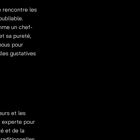
e rencontre les
oubliable.
omme un chef-
et sa pureté,
nous pour
lles gustatives
eurs et les
n experte pour
é et de la
raditionnelles