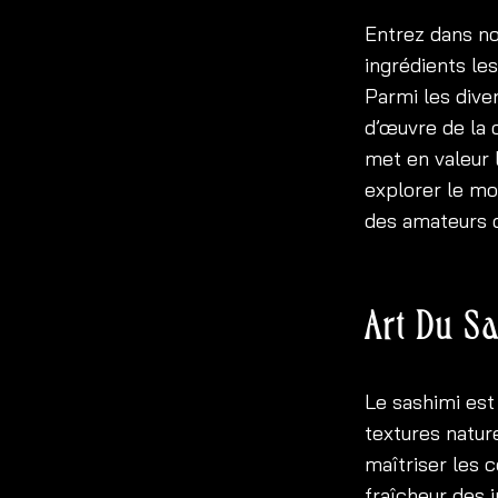
Entrez dans not
ingrédients le
Parmi les dive
d’œuvre de la c
met en valeur 
explorer le mo
des amateurs d
Art Du Sa
Le sashimi est
textures natur
maîtriser les 
fraîcheur des 