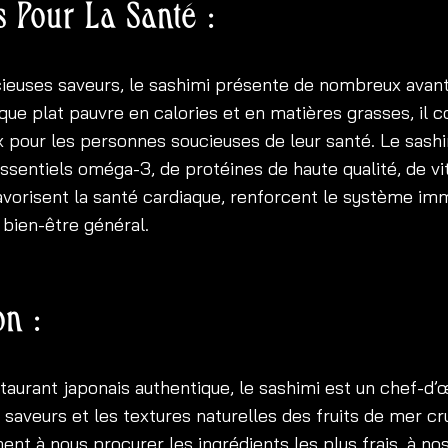
s Pour La Santé :
cieuses saveurs, le sashimi présente de nombreux avan
que plat pauvre en calories et en matières grasses, il c
x pour les personnes soucieuses de leur santé. Le sash
essentiels oméga-3, de protéines de haute qualité, de v
avorisent la santé cardiaque, renforcent le système imm
 bien-être général.
on :
taurant japonais authentique, le sashimi est un chef-d’
 saveurs et les textures naturelles des fruits de mer cr
nt à nous procurer les ingrédients les plus frais, à no