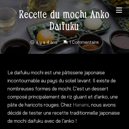
Recette du mochi Anko
Daifuku
il y a 4 ans
1
Commentaire
schedule
forum
Le daifuku mochi est une pâtisserie japonaise
incontournable au pays du soleil levant. Il existe de
nombreuses formes de mochi. C’est un dessert
composé principalement de riz gluant et d’anko, une
pâte de haricots rouges. Chez
Hanami
, nous avons
décidé de tester une recette traditionnelle japonaise
de mochi daifuku avec de l’anko !