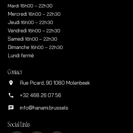
Mardi 16h00 – 22h30
Mercredi
16h00
– 22h30
Jeudi
16h00
– 22h30
Vendredi
16h00
– 22h30
Samedi
16h00
– 22h30
Dimanche
16h00
– 22h30
Lundi fermé
Contact
Rue Picard, 90 1080 Molenbeek
location_on
+32 468 26 07 56
phone
info@hanami.brussels
chat
Social Links