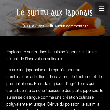
Le surimi aux Japonais
il y a 3 ans
Aucun commentaire
schedule
forum
Explorer le surimi dans la cuisine japonaise : Un art
délicat de l’innovation culinaire
La cuisine japonaise est réputée pour sa
combinaison artistique de saveurs, de textures et de
présentations. Parmi la myriade d’ingrédients qui
contribuent à la riche tapisserie des plats japonais, le
surimi se distingue comme une création culinaire
polyvalente et unique. Dérivé du poisson, le surimi a